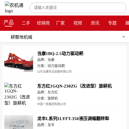
产品
二手
经销商
厂家
视频
资讯
专题
耕整地机械
当康1BQ-2.5动力驱动耙
品牌：当康
分类：动力驱动耙
山东当康农业装备有限公司
东方红1GQN-230ZG（改进型）旋耕机
品牌：东方红
分类：旋耕机
中国一拖集团有限公司
龙丰L系列1LYFT-350液压调幅翻转犁
品牌：龙丰