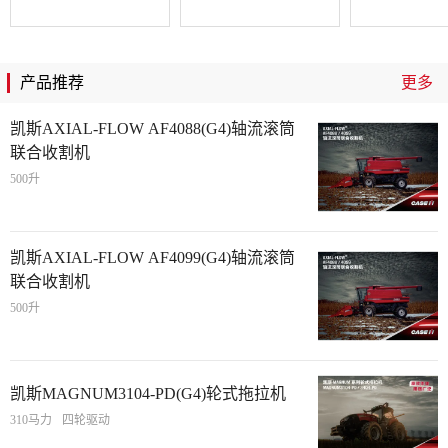
产品推荐
更多
凯斯AXIAL-FLOW AF4088(G4)轴流滚筒
联合收割机
500升
凯斯AXIAL-FLOW AF4099(G4)轴流滚筒
联合收割机
500升
凯斯MAGNUM3104-PD(G4)轮式拖拉机
310马力
四轮驱动