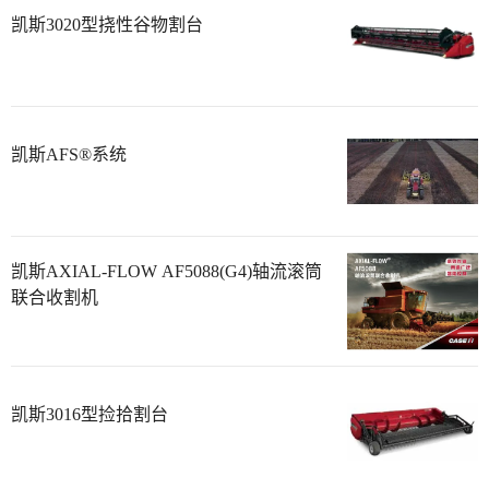
凯斯3020型挠性谷物割台
凯斯AFS®系统
凯斯AXIAL-FLOW AF5088(G4)轴流滚筒
联合收割机
凯斯3016型捡拾割台