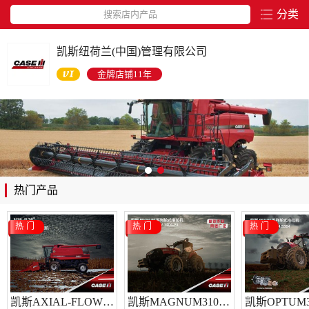
分类
搜索店内产品
凯斯纽荷兰(中国)管理有限公司
金牌店铺11年
热门产品
热门
热门
热门
凯斯AXIAL-FLOW AF4088(G4)轴流滚筒联合收割机
凯斯MAGNUM3104-PD(G4)轮式拖拉机