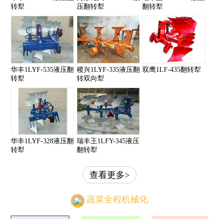
转犁
压翻转犁
翻转犁
华丰1LYF-535液压翻
稷兴1LYF-335液压翻
双鹰1LF-435翻转犁
转犁
转双向犁
华丰1LYF-328液压翻
瑞丰王1LFY-345液压
转犁
翻转犁
查看更多>
蔬菜全程机械化