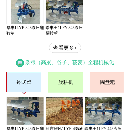
华丰1LYF-328液压翻
瑞丰王1LFY-345液压
转犁
翻转犁
查看更多>
杂粮（高粱、谷子、莜麦）全程机械化
铧式犁
旋耕机
圆盘耙
华丰1LYF-345液压翻
河东雄风1LYF-435液
瑞丰王1LFY-445液压