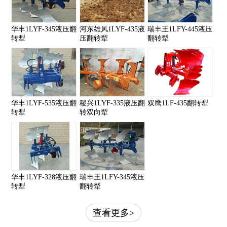
华丰1LYF-345液压翻
河东雄风1LYF-435液
瑞丰王1LFY-445液压
转犁
压翻转犁
翻转犁
华丰1LYF-535液压翻
稷兴1LYF-335液压翻
双鹰1LF-435翻转犁
转犁
转双向犁
华丰1LYF-328液压翻
瑞丰王1LFY-345液压
转犁
翻转犁
查看更多>