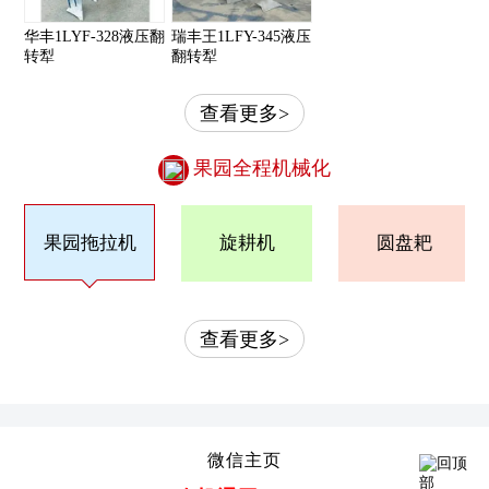
华丰1LYF-328液压翻
瑞丰王1LFY-345液压
转犁
翻转犁
查看更多>
果园全程机械化
果园拖拉机
旋耕机
圆盘耙
查看更多>
微信主页