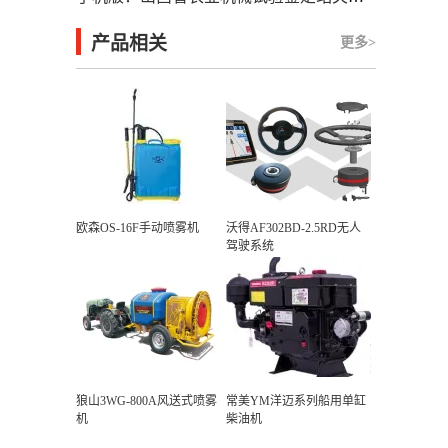
产品相关
更多>
欧森OS-16F手动喷雾机
沃得AF302BD-2.5RD无人
驾驶系统
狼山3WG-800A风送式喷雾
常美YM洋迈系列船用单缸
机
柴油机