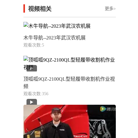
视频相关
更多>
木牛导航--2023年武汉农机展
观看次数:5
1:35
顶呱呱9QZ-2100QL型轻履带收割机作业视
频
观看次数:356
35秒